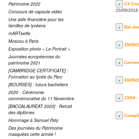
Patrimoine 2022
C3 Cou
25/09/2018
Concours de capsule-vidéo
Une aide financière pour les
familles de lycéens
Bal de
mARTseille
Moscou à Paris
19/05/
Exposition photo « Le Portrait »
Journées européennes du
patrimoine 2021
Centen
[CAMBRIDGE CERTIFICATE] :
Formation au lycée du Parc
03/05/
[BOURSES] : futurs bacheliers
2020 - Cérémonie
commémorative du 11 Novembre
13/04 
[BACCALAURÉAT 2020] : Retrait
des diplômes
Compét
Hommage à Samuel Paty
Des journées du Patrimoine
masquées cette année !