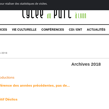
ur réaliser des statistiques de visites.
Lycée
Parc
du
à Lyon
RCES
VIE CULTURELLE
CONFÉRENCES
CDI / ENT
ACTUALITÉS
s 2018
Archives 2018
roductions
fférence des années précédentes, pas de...
tif Déclics