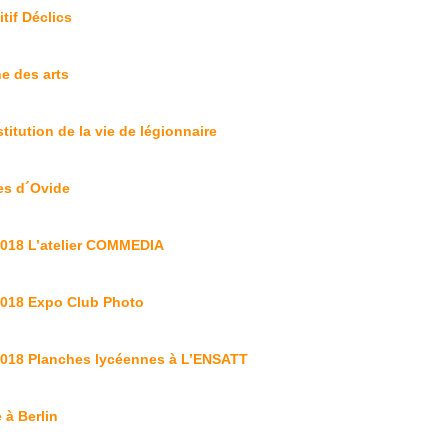
tif Déclics
e des arts
itution de la vie de légionnaire
es d´Ovide
2018 L’atelier COMMEDIA
2018 Expo Club Photo
2018 Planches lycéennes à L’ENSATT
 à Berlin