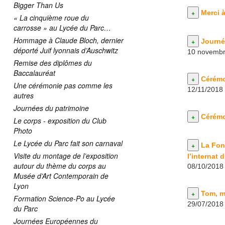
Bigger Than Us
Merci 
« La cinquième roue du
carrosse » au Lycée du Parc…
Hommage à Claude Bloch, dernier
Journé
déporté Juif lyonnais d’Auschwitz
10 novembr
Remise des diplômes du
Baccalauréat
Cérémo
Une cérémonie pas comme les
12/11/2018
autres
Journées du patrimoine
Cérémo
Le corps - exposition du Club
Photo
Le Lycée du Parc fait son carnaval
La Fon
Visite du montage de l’exposition
l’internat 
autour du thème du corps au
08/10/2018
Musée d’Art Contemporain de
Lyon
Tom, m
Formation Science-Po au Lycée
29/07/2018
du Parc
Journées Européennes du