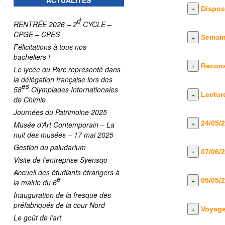
ACTUALITÉS
Disposi
d
RENTRÉE 2026 – 2
CYCLE –
CPGE – CPES
Semain
Félicitations à tous nos
bacheliers !
Reconst
Le lycée du Parc représenté dans
la délégation française lors des
es
58
Olympiades Internationales
Lectur
de Chimie
Journées du Patrimoine 2025
24/05/
Musée d’Art Contemporain – La
nuit des musées – 17 mai 2025
Gestion du paludarium
07/06/
Visite de l’entreprise Syensqo
Accueil des étudiants étrangers à
e
05/05/
la mairie du 6
Inauguration de la fresque des
préfabriqués de la cour Nord
Voyage
Le goût de l’art