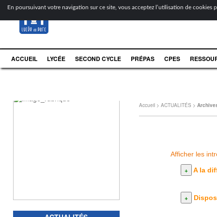
[
En poursuivant votre navigation sur ce site, vous acceptez l’utilisation de cookies po
ACCUEIL
LYCÉE
SECOND CYCLE
PRÉPAS
CPES
RESSOU
Accueil
>
ACTUALITÉS
>
Archive
Afficher les int
A la di
Disposi