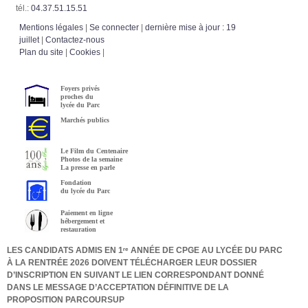
tél.:
04.37.51.15.51
Mentions légales
|
Se connecter
|
dernière mise à jour : 19
juillet
|
Contactez-nous
Plan du site
|
Cookies
|
Foyers privés
proches du
lycée du Parc
Marchés publics
Le Film du Centenaire
Photos de la semaine
La presse en parle
Fondation
du lycée du Parc
Paiement en ligne
hébergement et
restauration
LES CANDIDATS ADMIS EN 1ʳᵉ ANNÉE DE CPGE AU LYCÉE DU PARC
À LA RENTRÉE 2026 DOIVENT TÉLÉCHARGER LEUR DOSSIER
D’INSCRIPTION EN SUIVANT LE LIEN CORRESPONDANT DONNÉ
DANS LE MESSAGE D’ACCEPTATION DÉFINITIVE DE LA
PROPOSITION PARCOURSUP