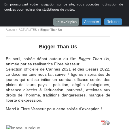
[
En poursuivant votre navigation sur ce site, vous acceptez l’utilisation de
Lycée du Parc à Lyon
cookies pour réaliser des statistiques de visites.
Accepter
Refuser
En savoir plus
Accueil
>
ACTUALITÉS
>
Bigger Than Us
Bigger Than Us
En avril, soirée débat autour du film
Bigger Than Us
,
animée par sa réalisatrice Flore Vasseur.
Sélection officielle de Cannes 2021 et des Césars 2022,
ce documentaire nous fait suivre 7 figures inspirantes de
jeunes qui ont su initier un combat efficace contre des
plaies de leurs pays : pollution, dégâts écologiques,
absence d’accès à l’éducation, pauvreté, atteintes aux
droits de l’homme, traditions dangereuses, manque de
liberté d’expression.
Merci à Flore Vasseur pour cette soirée d’exception !