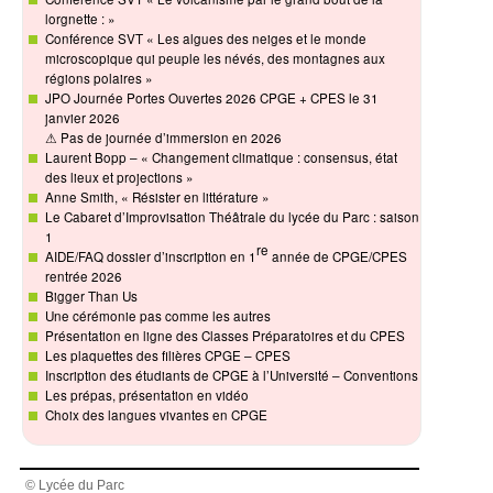
lorgnette : »
Conférence SVT « Les algues des neiges et le monde
microscopique qui peuple les névés, des montagnes aux
régions polaires »
JPO Journée Portes Ouvertes 2026 CPGE + CPES le 31
janvier 2026
⚠ Pas de journée d’immersion en 2026
Laurent Bopp – « Changement climatique : consensus, état
des lieux et projections »
Anne Smith, « Résister en littérature »
Le Cabaret d’Improvisation Théâtrale du lycée du Parc : saison
1
re
AIDE/FAQ dossier d’inscription en 1
année de CPGE/CPES
rentrée 2026
Bigger Than Us
Une cérémonie pas comme les autres
Présentation en ligne des Classes Préparatoires et du CPES
Les plaquettes des filières CPGE – CPES
Inscription des étudiants de CPGE à l’Université – Conventions
Les prépas, présentation en vidéo
Choix des langues vivantes en CPGE
© Lycée du Parc