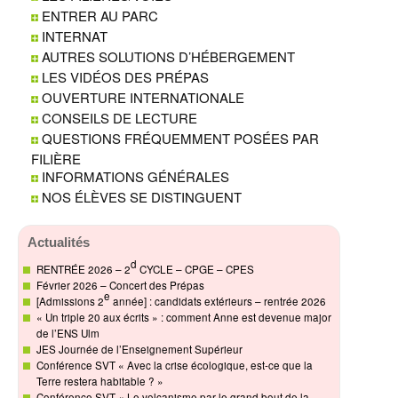
ENTRER AU PARC
INTERNAT
AUTRES SOLUTIONS D’HÉBERGEMENT
LES VIDÉOS DES PRÉPAS
OUVERTURE INTERNATIONALE
CONSEILS DE LECTURE
QUESTIONS FRÉQUEMMENT POSÉES PAR
FILIÈRE
INFORMATIONS GÉNÉRALES
NOS ÉLÈVES SE DISTINGUENT
Actualités
d
RENTRÉE 2026 – 2
CYCLE – CPGE – CPES
Février 2026 – Concert des Prépas
e
[Admissions 2
année] : candidats extérieurs – rentrée 2026
« Un triple 20 aux écrits » : comment Anne est devenue major
de l’ENS Ulm
JES Journée de l’Enseignement Supérieur
Conférence SVT « Avec la crise écologique, est-ce que la
Terre restera habitable ? »
Conférence SVT « Le volcanisme par le grand bout de la