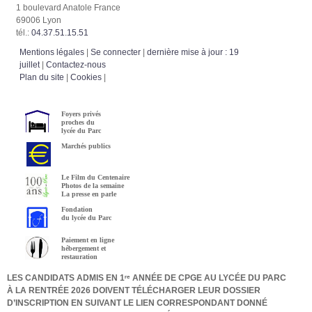
1 boulevard Anatole France
69006 Lyon
tél.:
04.37.51.15.51
Mentions légales
|
Se connecter
|
dernière mise à jour : 19
juillet
|
Contactez-nous
Plan du site
|
Cookies
|
Foyers privés
proches du
lycée du Parc
Marchés publics
Le Film du Centenaire
Photos de la semaine
La presse en parle
Fondation
du lycée du Parc
Paiement en ligne
hébergement et
restauration
LES CANDIDATS ADMIS EN 1ʳᵉ ANNÉE DE CPGE AU LYCÉE DU PARC
À LA RENTRÉE 2026 DOIVENT TÉLÉCHARGER LEUR DOSSIER
D’INSCRIPTION EN SUIVANT LE LIEN CORRESPONDANT DONNÉ