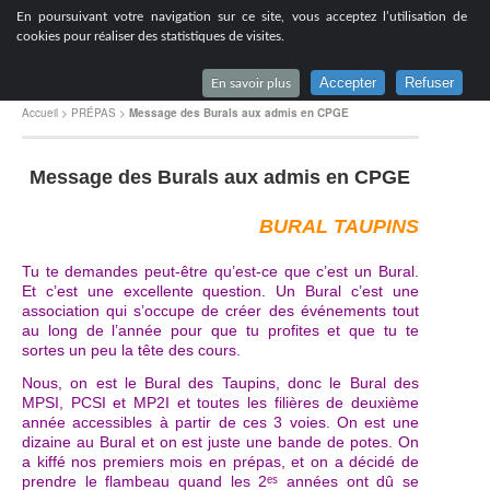
[
En poursuivant votre navigation sur ce site, vous acceptez l’utilisation de
Lycée du Parc à Lyon
cookies pour réaliser des statistiques de visites.
Accepter
Refuser
En savoir plus
Accueil
>
PRÉPAS
>
Message des Burals aux admis en CPGE
Message des Burals aux admis en CPGE
BURAL TAUPINS
Tu te demandes peut-être qu’est-ce que c’est un Bural.
Et c’est une excellente question. Un Bural c’est une
association qui s’occupe de créer des événements tout
au long de l’année pour que tu profites et que tu te
sortes un peu la tête des cours.
Nous, on est le Bural des Taupins, donc le Bural des
MPSI, PCSI et MP2I et toutes les filières de deuxième
année accessibles à partir de ces 3 voies. On est une
dizaine au Bural et on est juste une bande de potes. On
a kiffé nos premiers mois en prépas, et on a décidé de
prendre le flambeau quand les 2ᵉˢ années ont dû se