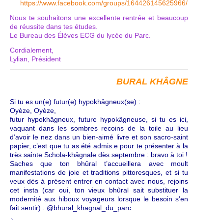
https://www.facebook.com/groups/164426145625966/
Nous te souhaitons une excellente rentrée et beaucoup
de réussite dans tes études.
Le Bureau des Élèves ECG du lycée du Parc.
Cordialement,
Lylian, Président
BURAL KHÂGNE
Si tu es un(e) futur(e) hypokhâgneux(se) :
Oyèze, Oyèze,
futur hypokhâgneux, future hypokâgneuse, si tu es ici,
vaquant dans les sombres recoins de la toile au lieu
d’avoir le nez dans un bien-aimé livre et son sacro-saint
papier, c’est que tu as été admis.e pour te présenter à la
très sainte Schola-khâgnale dès septembre : bravo à toi !
Saches que ton bhûral t’accueillera avec moult
manifestations de joie et traditions pittoresques, et si tu
veux dès à présent entrer en contact avec nous, rejoins
cet insta (car oui, ton vieux bhûral sait substituer la
modernité aux hiboux voyageurs lorsque le besoin s’en
fait sentir) : @bhural_khagnal_du_parc