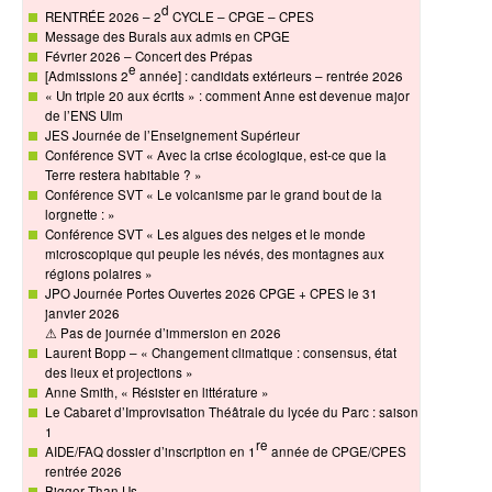
d
RENTRÉE 2026 – 2
CYCLE – CPGE – CPES
Message des Burals aux admis en CPGE
Février 2026 – Concert des Prépas
e
[Admissions 2
année] : candidats extérieurs – rentrée 2026
« Un triple 20 aux écrits » : comment Anne est devenue major
de l’ENS Ulm
JES Journée de l’Enseignement Supérieur
Conférence SVT « Avec la crise écologique, est-ce que la
Terre restera habitable ? »
Conférence SVT « Le volcanisme par le grand bout de la
lorgnette : »
Conférence SVT « Les algues des neiges et le monde
microscopique qui peuple les névés, des montagnes aux
régions polaires »
JPO Journée Portes Ouvertes 2026 CPGE + CPES le 31
janvier 2026
⚠ Pas de journée d’immersion en 2026
Laurent Bopp – « Changement climatique : consensus, état
des lieux et projections »
Anne Smith, « Résister en littérature »
Le Cabaret d’Improvisation Théâtrale du lycée du Parc : saison
1
re
AIDE/FAQ dossier d’inscription en 1
année de CPGE/CPES
rentrée 2026
Bigger Than Us