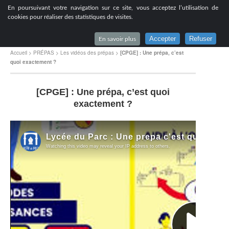
[
En poursuivant votre navigation sur ce site, vous acceptez l’utilisation de
Lycée du Parc à Lyon
cookies pour réaliser des statistiques de visites.
Accepter
Refuser
En savoir plus
Accueil
>
PRÉPAS
>
Les vidéos des prépas
>
[CPGE] : Une prépa, c’est
quoi exactement ?
[CPGE] : Une prépa, c’est quoi
exactement ?