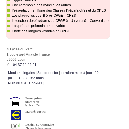
Une cérémonie pas comme les autres
Présentation en ligne des Classes Préparatoires et du CPES
Les plaquettes des filières CPGE – CPES
Inscription des étudiants de CPGE à l’Université – Conventions
Les prépas, présentation en vidéo
Choix des langues vivantes en CPGE
© Lycée du Parc
1 boulevard Anatole France
69006 Lyon
tél.:
04.37.51.15.51
Mentions légales
|
Se connecter
|
dernière mise à jour : 19
juillet
|
Contactez-nous
Plan du site
|
Cookies
|
Foyers privés
proches du
lycée du Parc
Marchés publics
Le Film du Centenaire
Photos de la semaine