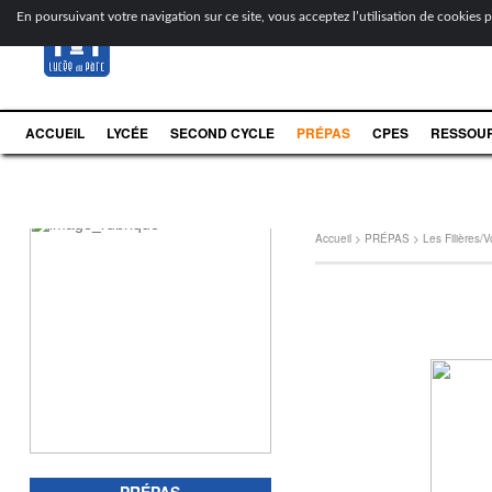
[
En poursuivant votre navigation sur ce site, vous acceptez l’utilisation de cookies po
ACCUEIL
LYCÉE
SECOND CYCLE
PRÉPAS
CPES
RESSOU
Accueil
>
PRÉPAS
>
Les Filières/V