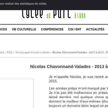
ur réaliser des statistiques de visites.
Lycée
Parc
du
à Lyon
RCES
VIE CULTURELLE
CONFÉRENCES
CDI / ENT
ACTUALITÉS
oies
>
ECG
>
Témoignages d’anciens élèves
>
Nicolas Chavonnand-Valades - 2013 à 2015 - 
Nicolas Chavonnand-Valades - 2013 à
Je m’appelle Nicolas, je suis rentré
2015.
Les années prépa m’ont marqué par le
Je n’ai pas été malheureux en prépa, 
laissé derrière moi quelque chose qu
donnent le meilleur d’eux-mêmes (étudi
toujours un domaine dans lequel on pe