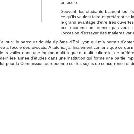
en école.
Souvent, les étudiants blâment leur é
ce qu’ils veulent faire et préfèrent s
le grand avantage d’être très ouvertes
école comme un premier pas vers ce
l’occasion d’essayer des matières variée
’ai suivi le parcours double diplôme d’EM Lyon qui m’a permis d’obteni
ée à l’école des avocats. À tâtons, j’ai finalement compris que ce qui m’
de travailler dans une équipe multi-lingue et multi-culturelle, de préfér
dernière année d’études dans une institution qui forme une partie impo
iller pour la Commission européenne sur les sujets de concurrence et d