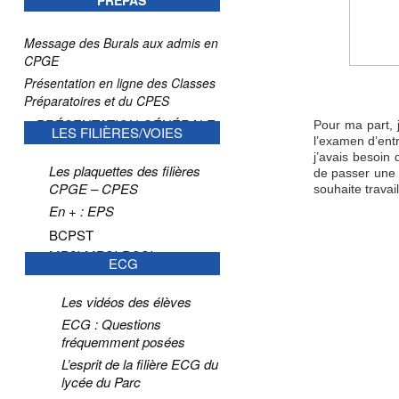
PRÉPAS
Message des Burals aux admis en
CPGE
Présentation en ligne des Classes
Préparatoires et du CPES
PRÉSENTATION GÉNÉRALE
Pour ma part, j
LES FILIÈRES/VOIES
l’examen d’entr
j’avais besoin 
Les plaquettes des filières
de passer une 
CPGE – CPES
souhaite trava
En + : EPS
BCPST
MP2I-MPSI-PCSI
ECG
Les vidéos des élèves
ECG : Questions
fréquemment posées
L’esprit de la filière ECG du
lycée du Parc