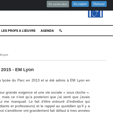
Accepter
Refuser
En savoir plus
LES PROFS À L’ŒUVRE
AGENDA
🔍
EM Lyon
 2015 - EM Lyon
 au lycée du Parc en 2013 et ai été admis à EM Lyon en
ur grande exigence et une vie sociale « sous cloche ».
mais ce n’est qu’a posteriori que j’ai senti que j’avais
i me manquait. Le fait d’être entouré d’individus qui
ants et professeurs) et le rappel au quotidien qu’il y a
ut s’améliorer ont grandement fait défaut à mes années