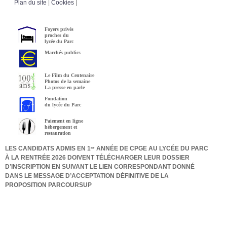
Plan du site
|
Cookies
|
Foyers privés
proches du
lycée du Parc
Marchés publics
Le Film du Centenaire
Photos de la semaine
La presse en parle
Fondation
du lycée du Parc
Paiement en ligne
hébergement et
restauration
LES CANDIDATS ADMIS EN 1ʳᵉ ANNÉE DE CPGE AU LYCÉE DU PARC
À LA RENTRÉE 2026 DOIVENT TÉLÉCHARGER LEUR DOSSIER
D’INSCRIPTION EN SUIVANT LE LIEN CORRESPONDANT DONNÉ
DANS LE MESSAGE D’ACCEPTATION DÉFINITIVE DE LA
PROPOSITION PARCOURSUP