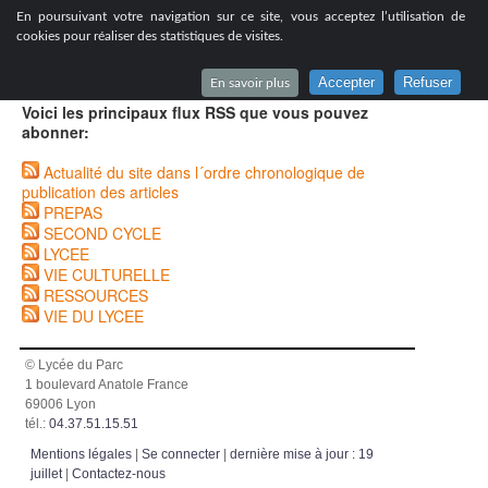
[
En poursuivant votre navigation sur ce site, vous acceptez l’utilisation de
Lycée du Parc à Lyon
cookies pour réaliser des statistiques de visites.
Accepter
Refuser
En savoir plus
Voici les principaux flux RSS que vous pouvez
abonner:
Actualité du site dans l´ordre chronologique de
publication des articles
PREPAS
SECOND CYCLE
LYCEE
VIE CULTURELLE
RESSOURCES
VIE DU LYCEE
© Lycée du Parc
1 boulevard Anatole France
69006 Lyon
tél.:
04.37.51.15.51
Mentions légales
|
Se connecter
|
dernière mise à jour : 19
juillet
|
Contactez-nous