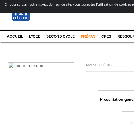
[
En poursuivant votre navigation sur ce site, vous acceptez l’utilisation de cookies po
ACCUEIL
LYCÉE
SECOND CYCLE
PRÉPAS
CPES
RESSOU
Accueil
>
PRÉPAS
Présentation géné
i