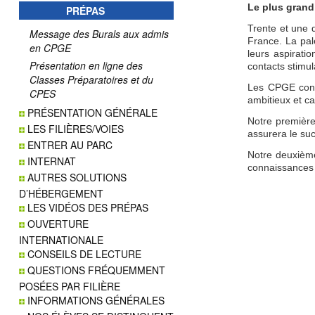
Le plus grand
PRÉPAS
Trente et une d
Message des Burals aux admis
France. La pal
en CPGE
leurs aspirati
Présentation en ligne des
contacts stimul
Classes Préparatoires et du
Les CPGE const
CPES
ambitieux et ca
PRÉSENTATION GÉNÉRALE
Notre première
LES FILIÈRES/VOIES
assurera le su
ENTRER AU PARC
Notre deuxième
INTERNAT
connaissances 
AUTRES SOLUTIONS
D’HÉBERGEMENT
LES VIDÉOS DES PRÉPAS
OUVERTURE
INTERNATIONALE
CONSEILS DE LECTURE
QUESTIONS FRÉQUEMMENT
POSÉES PAR FILIÈRE
INFORMATIONS GÉNÉRALES