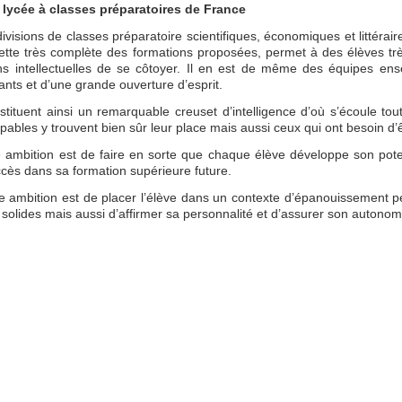
 lycée à classes préparatoires de France
ivisions de classes préparatoire scientifiques, économiques et littérai
ette très complète des formations proposées, permet à des élèves très
ons intellectuelles de se côtoyer. Il en est de même des équipes ense
ants et d’une grande ouverture d’esprit.
ituent ainsi un remarquable creuset d’intelligence d’où s’écoule tout
pables y trouvent bien sûr leur place mais aussi ceux qui ont besoin d’
 ambition est de faire en sorte que chaque élève développe son poten
ccès dans sa formation supérieure future.
 ambition est de placer l’élève dans un contexte d’épanouissement pe
solides mais aussi d’affirmer sa personnalité et d’assurer son autonom