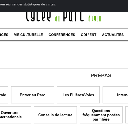
ur réaliser des statistiques de visites.
Lycée
Parc
du
à Lyon
RCES
VIE CULTURELLE
CONFÉRENCES
CDI / ENT
ACTUALITÉS
PRÉPAS
rale
Entrer au Parc
Les Filières/Voies
Intern
Questions
Ouverture
Conseils de lecture
fréquemment posées
nternationale
par filière