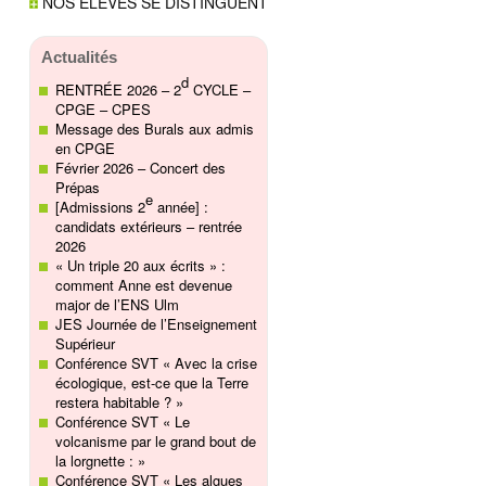
NOS ÉLÈVES SE DISTINGUENT
Actualités
d
RENTRÉE 2026 – 2
CYCLE –
CPGE – CPES
Message des Burals aux admis
en CPGE
Février 2026 – Concert des
Prépas
e
[Admissions 2
année] :
candidats extérieurs – rentrée
2026
« Un triple 20 aux écrits » :
comment Anne est devenue
major de l’ENS Ulm
JES Journée de l’Enseignement
Supérieur
Conférence SVT « Avec la crise
écologique, est-ce que la Terre
restera habitable ? »
Conférence SVT « Le
volcanisme par le grand bout de
la lorgnette : »
Conférence SVT « Les algues