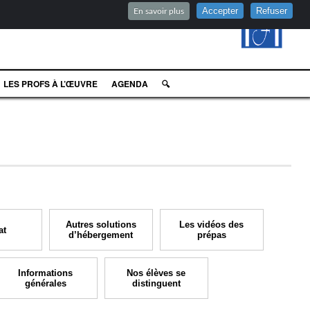
Accepter
Refuser
En savoir plus
LES PROFS À L’ŒUVRE
AGENDA
🔍
Autres solutions
Les vidéos des
at
d’hébergement
prépas
Informations
Nos élèves se
générales
distinguent