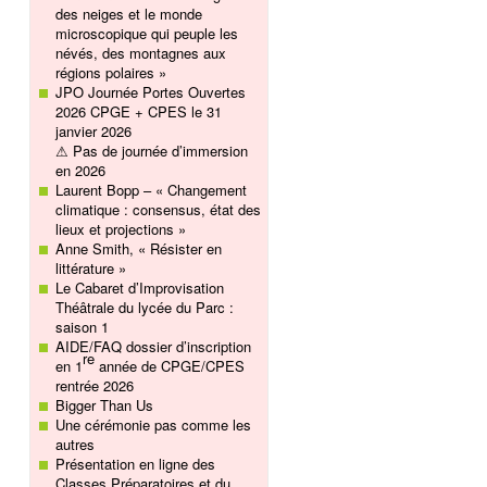
des neiges et le monde
microscopique qui peuple les
névés, des montagnes aux
régions polaires »
JPO Journée Portes Ouvertes
2026 CPGE + CPES le 31
janvier 2026
⚠ Pas de journée d’immersion
en 2026
Laurent Bopp – « Changement
climatique : consensus, état des
lieux et projections »
Anne Smith, « Résister en
littérature »
Le Cabaret d’Improvisation
Théâtrale du lycée du Parc :
saison 1
AIDE/FAQ dossier d’inscription
re
en 1
année de CPGE/CPES
rentrée 2026
Bigger Than Us
Une cérémonie pas comme les
autres
Présentation en ligne des
Classes Préparatoires et du