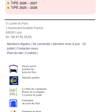
TIPE 2026 – 2027
TIPE 2025 – 2026
© Lycée du Parc
1 boulevard Anatole France
69006 Lyon
tél.:
04.37.51.15.51
Mentions légales
|
Se connecter
|
dernière mise à jour : 19
juillet
|
Contactez-nous
Plan du site
|
Cookies
|
Foyers privés
proches du
lycée du Parc
Marchés publics
Le Film du Centenaire
Photos de la semaine
La presse en parle
Fondation
du lycée du Parc
Paiement en ligne