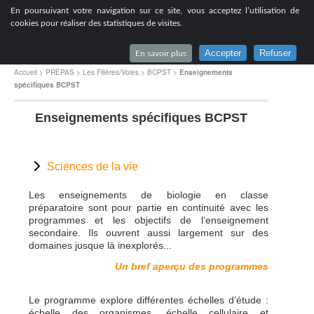
[
En poursuivant votre navigation sur ce site, vous acceptez l’utilisation de
Lycée du Parc à Lyon
cookies pour réaliser des statistiques de visites.
Accepter
Refuser
En savoir plus
Accueil
>
PRÉPAS
>
Les Filières/Voies
>
BCPST
>
Enseignements
spécifiques BCPST
Enseignements spécifiques BCPST
Sciences de la vie
Les enseignements de biologie en classe
préparatoire sont pour partie en continuité avec les
programmes et les objectifs de l’enseignement
secondaire. Ils ouvrent aussi largement sur des
domaines jusque là inexplorés...
Un bref aperçu des programmes
Le programme explore différentes échelles d’étude :
échelle des organismes, échelle cellulaire et