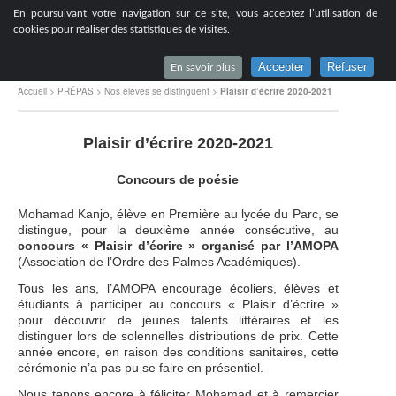
[
En poursuivant votre navigation sur ce site, vous acceptez l’utilisation de
Lycée du Parc à Lyon
cookies pour réaliser des statistiques de visites.
Accepter
Refuser
En savoir plus
Accueil
>
PRÉPAS
>
Nos élèves se distinguent
>
Plaisir d’écrire 2020-2021
Plaisir d’écrire 2020-2021
Concours de poésie
Mohamad Kanjo, élève en Première au lycée du Parc, se
distingue, pour la deuxième année consécutive, au
concours « Plaisir d’écrire » organisé par l’AMOPA
(Association de l’Ordre des Palmes Académiques).
Tous les ans, l’AMOPA encourage écoliers, élèves et
étudiants à participer au concours « Plaisir d’écrire »
pour découvrir de jeunes talents littéraires et les
distinguer lors de solennelles distributions de prix. Cette
année encore, en raison des conditions sanitaires, cette
cérémonie n’a pas pu se faire en présentiel.
Nous tenons encore à féliciter Mohamad et à remercier