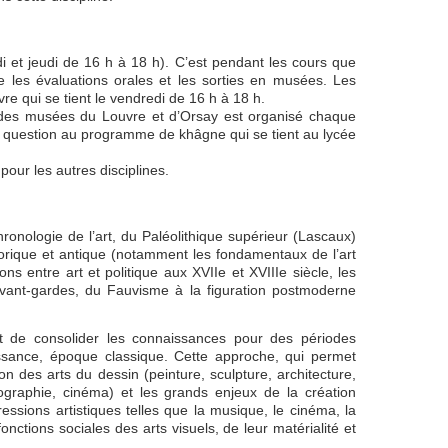
 et jeudi de 16 h à 18 h). C’est pendant les cours que
ue les évaluations orales et les sorties en musées. Les
uvre qui se tient le vendredi de 16 h à 18 h.
ns des musées du Louvre et d’Orsay est organisé chaque
e question au programme de khâgne qui se tient au lycée
our les autres disciplines.
onologie de l’art, du Paléolithique supérieur (Lascaux)
torique et antique (notamment les fondamentaux de l’art
ns entre art et politique aux XVIIe et XVIIIe siècle, les
s avant-gardes, du Fauvisme à la figuration postmoderne
t de consolider les connaissances pour des périodes
ssance, époque classique. Cette approche, qui permet
on des arts du dessin (peinture, sculpture, architecture,
tographie, cinéma) et les grands enjeux de la création
essions artistiques telles que la musique, le cinéma, la
ctions sociales des arts visuels, de leur matérialité et