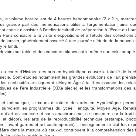
 le volume horaire est de 4 heures hebdomadaire (2 x 2 h, mercredi
plus grande part des mémorisations utiles à l’argumentation, ainsi q
t choisir d’assister à l’atelier facultatif de préparation à l’École du Lo
Paris consacré à la visite d’expositions et à l’étude des collectio
de janvier, généralement associé à une journée d’étude de la nouvell
 le lundi.
evoirs sur table et des concours blancs est le même que celui adopté p
u cours d’Histoire des arts en hypokhâgne couvre la totalité de la chr
siècle. Sont étudiés notamment les grandes évolutions de l’art préhis
les continuités artistiques du Moyen Âge à la Renaissance, les relatio
stiques de l’ère industrielle (XIXe siècle) et les transformations de
les).
 et thématique, le cours d’histoire des arts en Hypokhâgne perme
 survolent les programmes du lycée : antiquité, Moyen Âge, Renai
re d’art en contexte et sans anachronisme, se concentre sur la traditi
s et décor), les arts de la reproductibilité technique (estampe, pho
rie, avant-gardes et art contemporain). L’enseignement inclut les expr
éâtre dans la mesure où ceux-ci contribuent à la compréhension des fon
 de leur étude problématique.