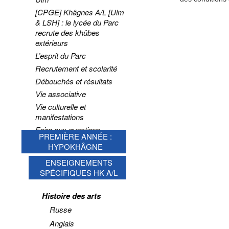
[CPGE] Khâgnes A/L [Ulm
& LSH] : le lycée du Parc
recrute des khûbes
extérieurs
L’esprit du Parc
Recrutement et scolarité
Débouchés et résultats
Vie associative
Vie culturelle et
manifestations
Foire aux questions
PREMIÈRE ANNÉE :
HYPOKHÂGNE
ENSEIGNEMENTS
SPÉCIFIQUES HK A/L
Histoire des arts
Russe
Anglais