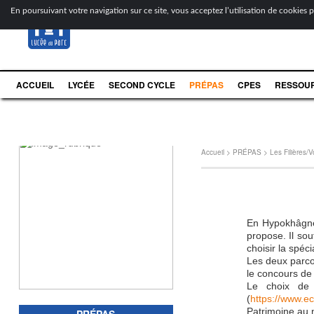
[
En poursuivant votre navigation sur ce site, vous acceptez l’utilisation de cookies po
ACCUEIL
LYCÉE
SECOND CYCLE
PRÉPAS
CPES
RESSOU
Accueil
>
PRÉPAS
>
Les Filières/V
En Hypokhâgne,
propose. Il sou
choisir la spéc
Les deux parcou
le concours de
Le choix de 
(
https://www.ec
Patrimoine au 