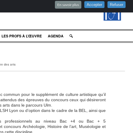
Accepter
Refuser
En savoir plus
LES PROFS À L’ŒUVRE
AGENDA
🔍
ire des arts
 commun pour le supplément de culture artistique qu’il
aux attendus des épreuves du concours ceux qui désireront
es arts dans le parcours Ulm.
 LSH Lyon ou d’option dans le cadre de la BEL, ainsi que
és professionnels au niveau Bac +4 ou Bac + 5
t concours Archéologie, Histoire de l’art, Muséologie et
 cette discipline.