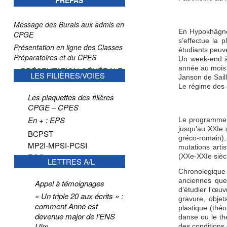
PRÉPAS
Message des Burals aux admis en
En Hypokhâgne,
CPGE
s’effectue la 
Présentation en ligne des Classes
étudiants peuven
Préparatoires et du CPES
Un week-end à 
année au mois 
PRÉSENTATION GÉNÉRALE
LES FILIÈRES/VOIES
Janson de Sailly
Le régime des d
Les plaquettes des filières
CPGE – CPES
En + : EPS
Le programme d
jusqu’au XXIe 
BCPST
gréco-romain), 
MP2I-MPSI-PCSI
mutations arti
ECG
(XXe-XXIe sièc
LETTRES A/L
Chronologique
anciennes que
Appel à témoignages
d’étudier l’œuv
« Un triple 20 aux écrits » :
gravure, objet
comment Anne est
plastique (théo
devenue major de l’ENS
danse ou le th
Ulm
des conditions