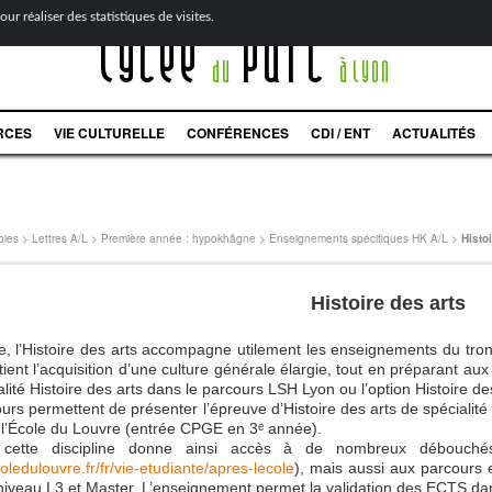
ur réaliser des statistiques de visites.
Lycée
Parc
du
à Lyon
RCES
VIE CULTURELLE
CONFÉRENCES
CDI / ENT
ACTUALITÉS
oies
>
Lettres A/L
>
Première année : hypokhâgne
>
Enseignements spécifiques HK A/L
>
Histo
Histoire des arts
 l’Histoire des arts accompagne utilement les enseignements du tronc
tient l’acquisition d’une culture générale élargie, tout en préparant 
ialité Histoire des arts dans le parcours LSH Lyon ou l’option Histoire d
rs permettent de présenter l’épreuve d’Histoire des arts de spécialité
 l’École du Louvre (entrée CPGE en 3ᵉ année).
cette discipline donne ainsi accès à de nombreux débouch
oledulouvre.fr/fr/vie-etudiante/apres-lecole
), mais aussi aux parcours e
niveau L3 et Master. L’enseignement permet la validation des ECTS dans