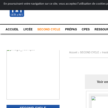
[
En poursuivant votre navigation sur ce site, vous acceptez l’utilisation de cookies po
ACCUEIL
LYCÉE
SECOND CYCLE
PRÉPAS
CPES
RESSOU
Accueil
>
SECOND CYCLE
>
Inscr
Voir en