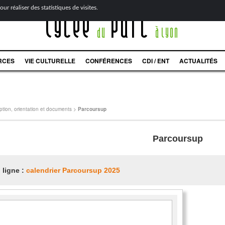
ur réaliser des statistiques de visites.
Lycée
Parc
du
à Lyon
RCES
VIE CULTURELLE
CONFÉRENCES
CDI / ENT
ACTUALITÉS
iption, orientation et documents
>
Parcoursup
Parcoursup
 ligne :
calendrier Parcoursup 2025