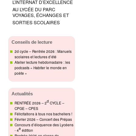
L’INTERNAT D’EXCELLENCE
AU LYCÉE DU PARC
VOYAGES, ÉCHANGES ET
SORTIES SCOLAIRES
Conseils de lecture
2d cycle – Rentrée 2026 : Manuels
scolaires et lectures d’été
Atelier lecture hebdomadaire : les
podcasts « Habiter le monde en
poète »
Actualités
d
RENTRÉE 2026 – 2
CYCLE –
CPGE – CPES
Félicitations à tous nos bacheliers !
Février 2026 – Concert des Prépas
Concours d’éloquence des Lycéens
e
- 4
édition
Rentrée 2026 en classe de