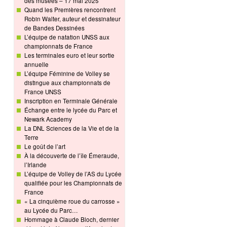
des musées – 17 mai 2025
Quand les Premières rencontrent
Robin Walter, auteur et dessinateur
de Bandes Dessinées
L’équipe de natation UNSS aux
championnats de France
Les terminales euro et leur sortie
annuelle
L’équipe Féminine de Volley se
distingue aux championnats de
France UNSS
Inscription en Terminale Générale
Échange entre le lycée du Parc et
Newark Academy
La DNL Sciences de la Vie et de la
Terre
Le goût de l’art
À la découverte de l’île Émeraude,
l’Irlande
L’équipe de Volley de l’AS du Lycée
qualifiée pour les Championnats de
France
« La cinquième roue du carrosse »
au Lycée du Parc…
Hommage à Claude Bloch, dernier