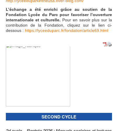
http://lyceeduparkintheusa.over-blog.com/
L’échange a été enrichi grâce au soutien de la
Fondation Lycée du Parc pour favoriser l’ouverture
internationale et culturelle.
Pour en savoir plus sur la
contribution de la Fondation, cliquez sur le lien ci-
dessous :
https://lyceeduparc.fr/fondation/article69.html
SECOND CYCLE
2d cycle – Rentrée 2026 : Manuels scolaires et lectures