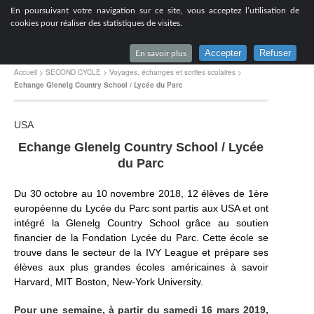
[
En poursuivant votre navigation sur ce site, vous acceptez l’utilisation de
Lycée du Parc à Lyon
cookies pour réaliser des statistiques de visites.
Accepter
Refuser
En savoir plus
Accueil
>
SECOND CYCLE
>
Voyages, échanges et sorties scolaires
>
Echange Glenelg Country School / Lycée du Parc
USA
Echange Glenelg Country School / Lycée
du Parc
Du 30 octobre au 10 novembre 2018, 12 élèves de 1ère
européenne du Lycée du Parc sont partis aux USA et ont
intégré la Glenelg Country School grâce au soutien
financier de la Fondation Lycée du Parc. Cette école se
trouve dans le secteur de la IVY League et prépare ses
élèves aux plus grandes écoles américaines à savoir
Harvard, MIT Boston, New-York University.
Pour une semaine, à partir du samedi 16 mars 2019,