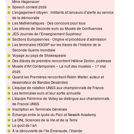
Mme Hagenauer
Speech contest 2026
L’engagement citoyen : militants et lanceurs d’alerte au service
de la démocratie
Les Mathématiques - Des concours pour tous
Les élèves de Seconde euro au Musée de Confluences
JES Journée de l’Enseignement Supérieur
Sections Européennes - Origine et procédure d’admission
Les terminales HGGSP sur les traces de l’histoire de la
Seconde Guerre mondiale
Voyage au pays de Shakespeare
Des élèves de première rencontrent Hélène Dorion, poétesse
Musée d’Art Contemporain – La nuit des musées – 17 mai
2025
Quand les Premières rencontrent Robin Walter, auteur et
dessinateur de Bandes Dessinées
L’équipe de natation UNSS aux championnats de France
Les terminales euro et leur sortie annuelle
L’équipe Féminine de Volley se distingue aux championnats
de France UNSS
Inscription en Terminale Générale
Échange entre le lycée du Parc et Newark Academy
La DNL Sciences de la Vie et de la Terre
Le goût de l’art
À la découverte de l’île Émeraude, l’Irlande