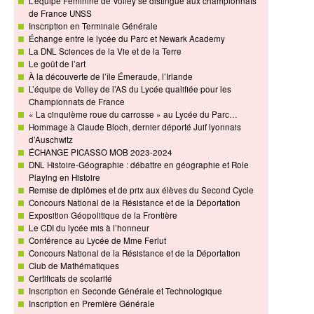
L’équipe Féminine de Volley se distingue aux championnats
de France UNSS
Inscription en Terminale Générale
Échange entre le lycée du Parc et Newark Academy
La DNL Sciences de la Vie et de la Terre
Le goût de l’art
À la découverte de l’île Émeraude, l’Irlande
L’équipe de Volley de l’AS du Lycée qualifiée pour les
Championnats de France
« La cinquième roue du carrosse » au Lycée du Parc…
Hommage à Claude Bloch, dernier déporté Juif lyonnais
d’Auschwitz
ÉCHANGE PICASSO MOB 2023-2024
DNL Histoire-Géographie : débattre en géographie et Role
Playing en Histoire
Remise de diplômes et de prix aux élèves du Second Cycle
Concours National de la Résistance et de la Déportation
Exposition Géopolitique de la Frontière
Le CDI du lycée mis à l’honneur
Conférence au Lycée de Mme Ferlut
Concours National de la Résistance et de la Déportation
Club de Mathématiques
Certificats de scolarité
Inscription en Seconde Générale et Technologique
Inscription en Première Générale