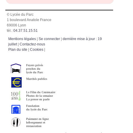
© Lycée du Parc
1 boulevard Anatole France
69006 Lyon
tél.:
04.37.51.15.51
Mentions légales
|
Se connecter
|
dernière mise à jour : 19
juillet
|
Contactez-nous
Plan du site
|
Cookies
|
Foyers privés
proches du
lycée du Parc
Marchés publics
Le Film du Centenaire
Photos de la semaine
La presse en parle
Fondation
du lycée du Parc
Paiement en ligne
hébergement et
restauration