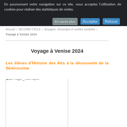
[
En poursuivant votre navigation sur ce site, vous acceptez l’utilisation de
Lycée du Parc à Lyon
cookies pour réaliser des statistiques de visites.
Accepter
Refuser
En savoir plus
Accueil
>
SECOND CYCLE
>
Voyages, échanges et sorties scolaires
>
Voyage à Venise 2024
Voyage à Venise 2024
Les élèves d’Histoire des Arts à la découverte de la
Sérénissime