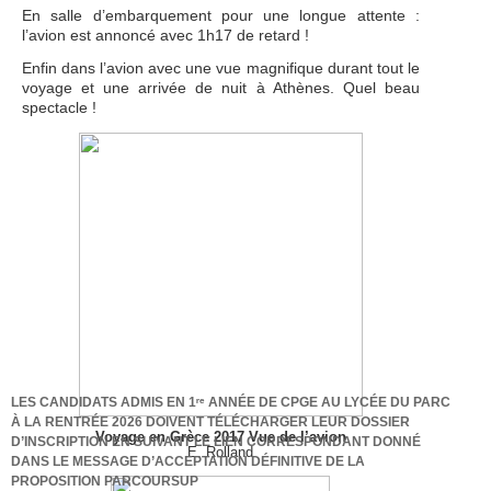
En salle d’embarquement pour une longue attente :
l’avion est annoncé avec 1h17 de retard !
Enfin dans l’avion avec une vue magnifique durant tout le
voyage et une arrivée de nuit à Athènes. Quel beau
spectacle !
LES CANDIDATS ADMIS EN 1ʳᵉ ANNÉE DE CPGE AU LYCÉE DU PARC
À LA RENTRÉE 2026 DOIVENT TÉLÉCHARGER LEUR DOSSIER
Voyage en Grèce 2017 Vue de l’avion
D’INSCRIPTION EN SUIVANT LE LIEN CORRESPONDANT DONNÉ
E. Rolland
DANS LE MESSAGE D’ACCEPTATION DÉFINITIVE DE LA
PROPOSITION PARCOURSUP