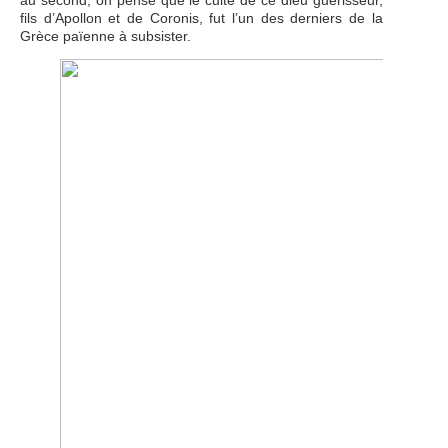
au second, on pense que le culte de ce dieu guérisseur,
fils d’Apollon et de Coronis, fut l’un des derniers de la
Grèce païenne à subsister.