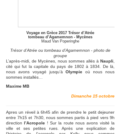
Voyage en Grèce 2017 Trésor d’Atrée
tombeau d’Agamemnon - Mycènes
Maud Van Poperinghe
Trésor d’Atrée ou tombeau d’Agamemnon - photo de
groupe
L’après-midi, de Mycènes, nous sommes allés à
Naupli
,
cité qui fut la capitale du pays de 1802 à 1834. De là,
nous avons voyagé jusqu’à
Olympie
où nous nous
sommes installés…
Maxime MB
Dimanche 15 octobre
Apres un réveil à 6h45 afin de prendre le petit dejeuner
entre 7h15 et 7h30, nous sommes partis à pied vers 9h
direction
l’Acropole
! Sur la route nous avons visité la
ville et ses petites rues. Après une explication de
l’histoire de l’acropole par Kelly nous sommes