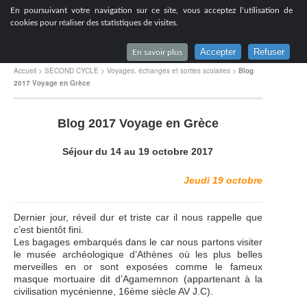
[
En poursuivant votre navigation sur ce site, vous acceptez l’utilisation de
Lycée du Parc à Lyon
cookies pour réaliser des statistiques de visites.
Accepter
Refuser
En savoir plus
Accueil
>
SECOND CYCLE
>
Voyages, échanges et sorties scolaires
>
Blog
2017 Voyage en Grèce
Blog 2017 Voyage en Grèce
Séjour du 14 au 19 octobre 2017
Jeudi 19 octobre
Dernier jour, réveil dur et triste car il nous rappelle que
c’est bientôt fini.
Les bagages embarqués dans le car nous partons visiter
le musée archéologique d’Athènes où les plus belles
merveilles en or sont exposées comme le fameux
masque mortuaire dit d’Agamemnon (appartenant à la
civilisation mycénienne, 16ème siècle AV J.C).