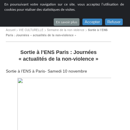
[
En poursuivant votre navigation sur ce site, vous acceptez l’utilisation de
Lycée du Parc à Lyon
cookies pour réaliser des statistiques de visites.
Accepter
Refuser
En savoir plus
Accueil
>
VIE CULTURELLE
>
Semaine de la non violence
>
Sortie à l’ENS
Paris : Journées « actualités de la non-violence »
Sortie à l’ENS Paris : Journées
« actualités de la non-violence »
Sortie à l’ENS à Paris- Samedi 10 novembre