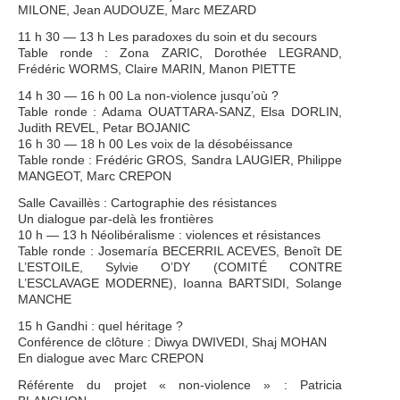
MILONE, Jean AUDOUZE, Marc MEZARD
11 h 30 — 13 h Les paradoxes du soin et du secours
Table ronde : Zona ZARIC, Dorothée LEGRAND,
Frédéric WORMS, Claire MARIN, Manon PIETTE
14 h 30 — 16 h 00 La non-violence jusqu’où ?
Table ronde : Adama OUATTARA-SANZ, Elsa DORLIN,
Judith REVEL, Petar BOJANIC
16 h 30 — 18 h 00 Les voix de la désobéissance
Table ronde : Frédéric GROS, Sandra LAUGIER, Philippe
MANGEOT, Marc CREPON
Salle Cavaillès : Cartographie des résistances
Un dialogue par-delà les frontières
10 h — 13 h Néolibéralisme : violences et résistances
Table ronde : Josemaría BECERRIL ACEVES, Benoît DE
L’ESTOILE, Sylvie O’DY (COMITÉ CONTRE
L’ESCLAVAGE MODERNE), Ioanna BARTSIDI, Solange
MANCHE
15 h Gandhi : quel héritage ?
Conférence de clôture : Diwya DWIVEDI, Shaj MOHAN
En dialogue avec Marc CREPON
Référente du projet « non-violence » : Patricia