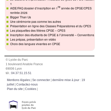
1
re
AIDE/FAQ dossier d’inscription en 1
année de CPGE/CPES
rentrée 2026
Bigger Than Us
Une cérémonie pas comme les autres
Présentation en ligne des Classes Préparatoires et du CPES
Les plaquettes des filières CPGE – CPES
Inscription des étudiants de CPGE à l’Université – Conventions
Les prépas, présentation en vidéo
Choix des langues vivantes en CPGE
© Lycée du Parc
1 boulevard Anatole France
69006 Lyon
tél.:
04.37.51.15.51
Mentions légales
|
Se connecter
|
dernière mise à jour : 19
juillet
|
Contactez-nous
Plan du site
|
Cookies
|
Foyers privés
proches du
lycée du Parc