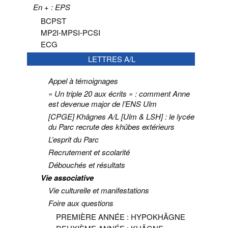
En + : EPS
BCPST
MP2I-MPSI-PCSI
ECG
LETTRES A/L
Appel à témoignages
« Un triple 20 aux écrits » : comment Anne
est devenue major de l’ENS Ulm
[CPGE] Khâgnes A/L [Ulm & LSH] : le lycée
du Parc recrute des khûbes extérieurs
L’esprit du Parc
Recrutement et scolarité
Débouchés et résultats
Vie associative
Vie culturelle et manifestations
Foire aux questions
PREMIÈRE ANNÉE : HYPOKHÂGNE