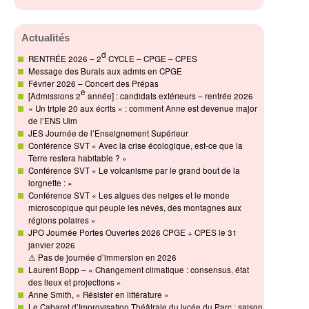
Actualités
d
RENTRÉE 2026 – 2
CYCLE – CPGE – CPES
Message des Burals aux admis en CPGE
Février 2026 – Concert des Prépas
e
[Admissions 2
année] : candidats extérieurs – rentrée 2026
« Un triple 20 aux écrits » : comment Anne est devenue major
de l’ENS Ulm
JES Journée de l’Enseignement Supérieur
Conférence SVT « Avec la crise écologique, est-ce que la
Terre restera habitable ? »
Conférence SVT « Le volcanisme par le grand bout de la
lorgnette : »
Conférence SVT « Les algues des neiges et le monde
microscopique qui peuple les névés, des montagnes aux
régions polaires »
JPO Journée Portes Ouvertes 2026 CPGE + CPES le 31
janvier 2026
⚠ Pas de journée d’immersion en 2026
Laurent Bopp – « Changement climatique : consensus, état
des lieux et projections »
Anne Smith, « Résister en littérature »
Le Cabaret d’Improvisation Théâtrale du lycée du Parc : saison