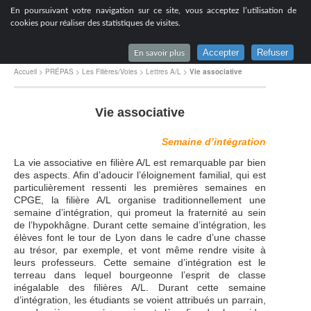
[
En poursuivant votre navigation sur ce site, vous acceptez l’utilisation de
Lycée du Parc à Lyon
cookies pour réaliser des statistiques de visites.
Accepter
Refuser
En savoir plus
Accueil
>
PRÉPAS
>
Les Filières/Voies
>
Lettres A/L
>
Vie associative
Vie associative
Semaine d’intégration
La vie associative en filière A/L est remarquable par bien
des aspects. Afin d’adoucir l’éloignement familial, qui est
particulièrement ressenti les premières semaines en
CPGE, la filière A/L organise traditionnellement une
semaine d’intégration, qui promeut la fraternité au sein
de l’hypokhâgne. Durant cette semaine d’intégration, les
élèves font le tour de Lyon dans le cadre d’une chasse
au trésor, par exemple, et vont même rendre visite à
leurs professeurs. Cette semaine d’intégration est le
terreau dans lequel bourgeonne l’esprit de classe
inégalable des filières A/L. Durant cette semaine
d’intégration, les étudiants se voient attribués un parrain,