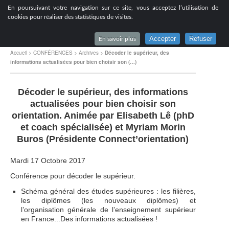
[
En poursuivant votre navigation sur ce site, vous acceptez l’utilisation de
Lycée du Parc à Lyon
cookies pour réaliser des statistiques de visites.
Accepter
Refuser
En savoir plus
Accueil
>
CONFÉRENCES
>
Archives
>
Décoder le supérieur, des
informations actualisées pour bien choisir son (…)
Décoder le supérieur, des informations
actualisées pour bien choisir son
orientation. Animée par Elisabeth Lê (phD
et coach spécialisée) et Myriam Morin
Buros (Présidente Connect’orientation)
Mardi 17 Octobre 2017
Conférence pour décoder le supérieur.
Schéma général des études supérieures : les filières,
les diplômes (les nouveaux diplômes) et
l’organisation générale de l’enseignement supérieur
en France...Des informations actualisées !