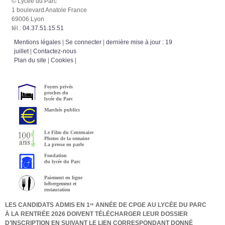
© Lycée du Parc
1 boulevard Anatole France
69006 Lyon
tél.:
04.37.51.15.51
Mentions légales
|
Se connecter
|
dernière mise à jour : 19
juillet
|
Contactez-nous
Plan du site
|
Cookies
|
Foyers privés
proches du
lycée du Parc
Marchés publics
Le Film du Centenaire
Photos de la semaine
La presse en parle
Fondation
du lycée du Parc
Paiement en ligne
hébergement et
restauration
LES CANDIDATS ADMIS EN 1ʳᵉ ANNÉE DE CPGE AU LYCÉE DU PARC
À LA RENTRÉE 2026 DOIVENT TÉLÉCHARGER LEUR DOSSIER
D’INSCRIPTION EN SUIVANT LE LIEN CORRESPONDANT DONNÉ