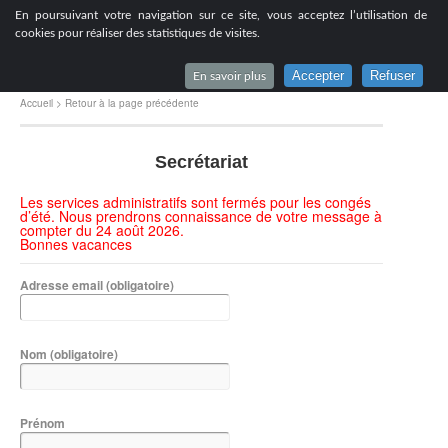
[
En poursuivant votre navigation sur ce site, vous acceptez l’utilisation de
Lycée du Parc à Lyon
cookies pour réaliser des statistiques de visites.
Accepter
Refuser
En savoir plus
Accueil
>
Retour à la page précédente
Secrétariat
Les services administratifs sont fermés pour les congés
d’été. Nous prendrons connaissance de votre message à
compter du 24 août 2026.
Bonnes vacances
Adresse email
(obligatoire)
Nom
(obligatoire)
Prénom