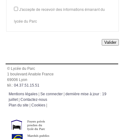
J'accepte de recevoir des informations émanant du
lycée du Parc
Valider
© Lycée du Parc
1 boulevard Anatole France
69006 Lyon
tél.:
04.37.51.15.51
Mentions légales
|
Se connecter
|
dernière mise à jour : 19
juillet
|
Contactez-nous
Plan du site
|
Cookies
|
Foyers privés
proches du
lycée du Parc
Marchés publics