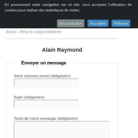
[
En poursuivant votre navigation sur ce site, vous acceptez l’utilisation de
Lycée du Parc à Lyon
cookies pour réaliser des statistiques de visites.
Accepter
Refuser
En savoir plus
Accueil
>
Retour à la page précédente
Alain Raymond
Envoyer un message
Votre adresse email
(obligatoire)
Sujet
(obligatoire)
Texte de votre message
(obligatoire)