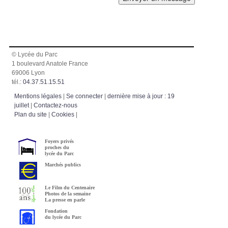
© Lycée du Parc
1 boulevard Anatole France
69006 Lyon
tél.:
04.37.51.15.51
Mentions légales
|
Se connecter
|
dernière mise à jour : 19
juillet
|
Contactez-nous
Plan du site
|
Cookies
|
Foyers privés
proches du
lycée du Parc
Marchés publics
Le Film du Centenaire
Photos de la semaine
La presse en parle
Fondation
du lycée du Parc