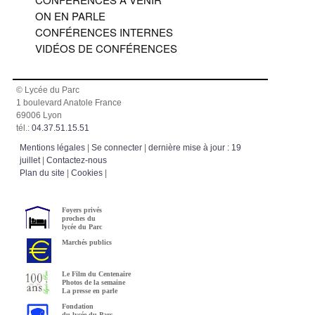
ON EN PARLE
CONFÉRENCES INTERNES
VIDÉOS DE CONFÉRENCES
© Lycée du Parc
1 boulevard Anatole France
69006 Lyon
tél.:
04.37.51.15.51
Mentions légales
|
Se connecter
|
dernière mise à jour : 19
juillet
|
Contactez-nous
Plan du site
|
Cookies
|
Foyers privés
proches du
lycée du Parc
Marchés publics
Le Film du Centenaire
Photos de la semaine
La presse en parle
Fondation
du lycée du Parc