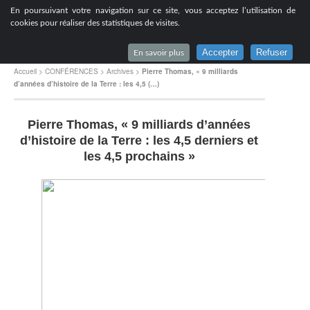
[
En poursuivant votre navigation sur ce site, vous acceptez l’utilisation de
Lycée du Parc à Lyon
cookies pour réaliser des statistiques de visites.
Accepter
Refuser
En savoir plus
Accueil
>
CONFÉRENCES
>
Archives
>
Pierre Thomas, « 9 milliards
d’années d’histoire de la Terre : les 4,5 (…)
Pierre Thomas, « 9 milliards d’années
d’histoire de la Terre : les 4,5 derniers et
les 4,5 prochains »