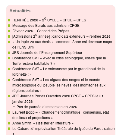
Actualités
d
RENTRÉE 2026 – 2
CYCLE – CPGE – CPES
Message des Burals aux admis en CPGE
Février 2026 – Concert des Prépas
e
[Admissions 2
année] : candidats extérieurs – rentrée 2026
« Un triple 20 aux écrits » : comment Anne est devenue major
de l’ENS Ulm
JES Journée de l’Enseignement Supérieur
Conférence SVT « Avec la crise écologique, est-ce que la
Terre restera habitable ? »
Conférence SVT « Le volcanisme par le grand bout de la
lorgnette : »
Conférence SVT « Les algues des neiges et le monde
microscopique qui peuple les névés, des montagnes aux
régions polaires »
JPO Journée Portes Ouvertes 2026 CPGE + CPES le 31
janvier 2026
⚠ Pas de journée d’immersion en 2026
Laurent Bopp – « Changement climatique : consensus, état
des lieux et projections »
Anne Smith, « Résister en littérature »
Le Cabaret d’Improvisation Théâtrale du lycée du Parc : saison
1