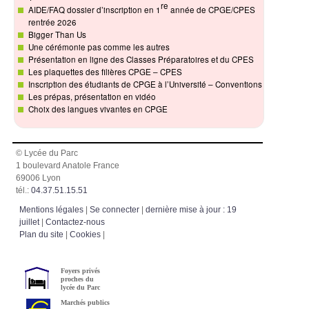
re
AIDE/FAQ dossier d’inscription en 1
année de CPGE/CPES
rentrée 2026
Bigger Than Us
Une cérémonie pas comme les autres
Présentation en ligne des Classes Préparatoires et du CPES
Les plaquettes des filières CPGE – CPES
Inscription des étudiants de CPGE à l’Université – Conventions
Les prépas, présentation en vidéo
Choix des langues vivantes en CPGE
© Lycée du Parc
1 boulevard Anatole France
69006 Lyon
tél.:
04.37.51.15.51
Mentions légales
|
Se connecter
|
dernière mise à jour : 19
juillet
|
Contactez-nous
Plan du site
|
Cookies
|
Foyers privés
proches du
lycée du Parc
Marchés publics