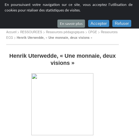
[
En poursuivant votre navigation sur ce site, vous acceptez l’utilisation de
Lycée du Parc à Lyon
cookies pour réaliser des statistiques de visites.
Accepter
Refuser
En savoir plus
Accueil
>
RESSOURCES
>
Ressources pédagogiques
>
CPGE
>
Ressources
ECG
>
Henrik Uterwedde, « Une monnaie, deux visions »
Henrik Uterwedde, « Une monnaie, deux
visions »